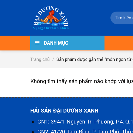
Skip
to
Tìm
content
kiếm:
DANH MỤC
Trang chủ
/
Sản phẩm được gắn thẻ “món ngon từ c
Không tìm thấy sản phẩm nào khớp với lự
HẢI SẢN ĐẠI DƯƠNG XANH
CN1: 394/1 Nguyễn Tri Phương, P.4, Q
CN2: 41/20 Tam Bình, P. Tam Phú, Thủ