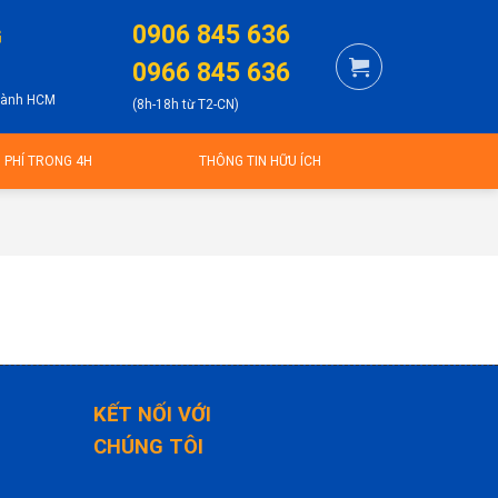
0906 845 636
G
0966 845 636
thành HCM
(8h-18h từ T2-CN)
N PHÍ TRONG 4H
THÔNG TIN HỮU ÍCH
KẾT NỐI VỚI
CHÚNG TÔI