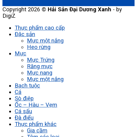
Copyright 2026 ©
Hải Sản Đại Dương Xanh
- by
DigiZ
Thực phẩm cao cấp
Đặc sản
Mực một nắng
Heo rừng
Mực
Mực Trứng
Răng mực
Mực nang
Mực một nắng
Bạch tuộc
Cá
Sò điệp
Ốc – Hàu – Vẹm
Cá sấu
Đà điểu
Thực phẩm khác
Gia cầm
Tôm các loại