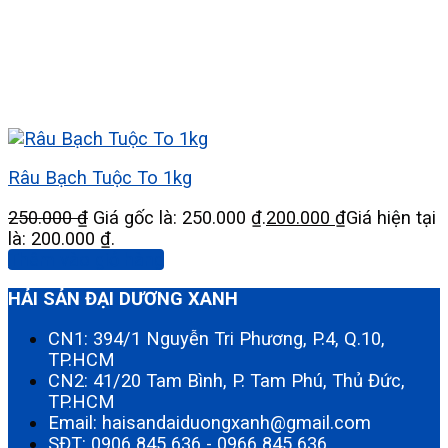
Râu Bạch Tuộc To 1kg
250.000
₫
Giá gốc là: 250.000 ₫.
200.000
₫
Giá hiện tại
là: 200.000 ₫.
Thêm vào giỏ hàng
HẢI SẢN ĐẠI DƯƠNG XANH
CN1: 394/1 Nguyễn Tri Phương, P.4, Q.10,
TP.HCM
CN2: 41/20 Tam Bình, P. Tam Phú, Thủ Đức,
TP.HCM
Email: haisandaiduongxanh@gmail.com
SĐT:
0906 845 636
-
0966 845 636