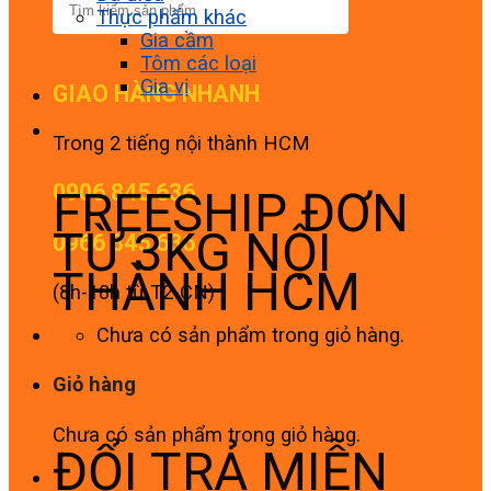
Thực phẩm khác
Gia cầm
Tôm các loại
Gia vị
GIAO HÀNG NHANH
Trong 2 tiếng nội thành HCM
0906 845 636
FREESHIP ĐƠN
TỪ 3KG NỘI
0966 845 636
THÀNH HCM
(8h-18h từ T2-CN)
Chưa có sản phẩm trong giỏ hàng.
Giỏ hàng
Chưa có sản phẩm trong giỏ hàng.
ĐỔI TRẢ MIỄN