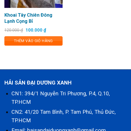
Khoai Tây Chiên Đông
Lạnh Cọng Bỉ
Giá
Giá
120.000
₫
100.000
₫
gốc
hiện
là:
tại
THÊM VÀO GIỎ HÀNG
120.000 ₫.
là:
100.000 ₫.
HẢI SẢN ĐẠI DƯƠNG XANH
CN1: 394/1 Nguyễn Tri Phương, P.4, Q.10,
TP.HCM
CN2: 41/20 Tam Bình, P. Tam Phú, Thủ Đức,
TP.HCM
Email: haisandaiduongxanh@gmail.com