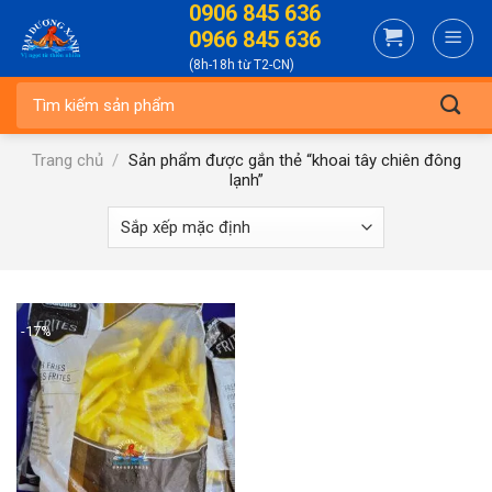
0906 845 636
Skip
0966 845 636
to
(8h-18h từ T2-CN)
content
Tìm
kiếm:
Trang chủ
/
Sản phẩm được gắn thẻ “khoai tây chiên đông
lạnh”
-17%