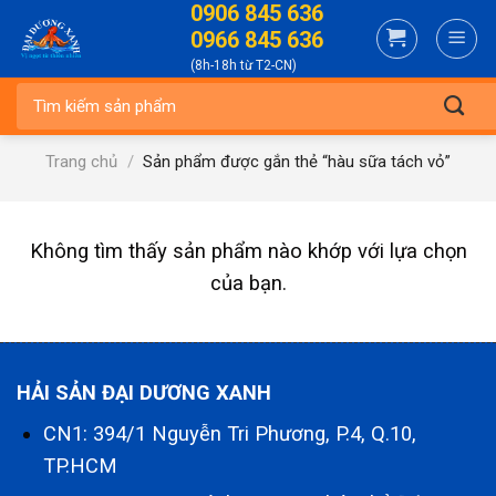
0906 845 636
Skip
0966 845 636
to
(8h-18h từ T2-CN)
content
Tìm
kiếm:
Trang chủ
/
Sản phẩm được gắn thẻ “hàu sữa tách vỏ”
Không tìm thấy sản phẩm nào khớp với lựa chọn
của bạn.
HẢI SẢN ĐẠI DƯƠNG XANH
CN1: 394/1 Nguyễn Tri Phương, P.4, Q.10,
TP.HCM