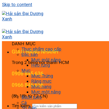
Skip to content
DANH MỤC
Thực phẩm cao cấp
GIAO HÀNG NHANH
Đặc sản
Mực một nắng
Trong 2 tiếng nội thành HCM
Heo rừng
Mực
0906 845 636
Mực Trứng
Răng mực
0966 845 636
Mực nang
Mực một nắng
(8h-18h từ T2-CN)
Bạch tuộc
Cá
Tìm kiếm:
Sò điệp