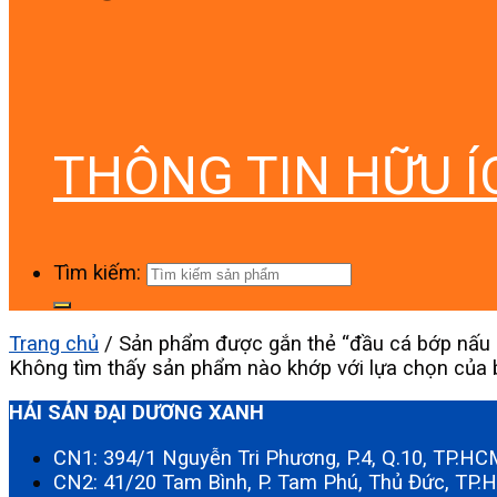
THÔNG TIN HỮU Í
Tìm kiếm:
Trang chủ
/
Sản phẩm được gắn thẻ “đầu cá bớp nấu 
Không tìm thấy sản phẩm nào khớp với lựa chọn của 
HẢI SẢN ĐẠI DƯƠNG XANH
CN1: 394/1 Nguyễn Tri Phương, P.4, Q.10, TP.H
CN2: 41/20 Tam Bình, P. Tam Phú, Thủ Đức, TP