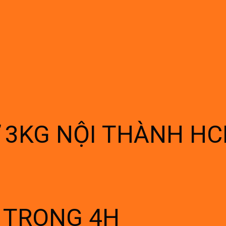
Ừ 3KG NỘI THÀNH H
Í TRONG 4H