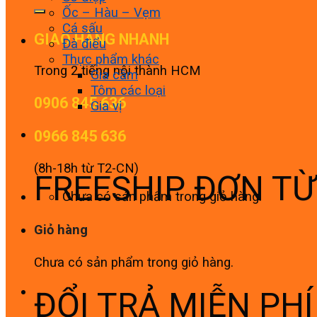
Ốc – Hàu – Vẹm
Cá sấu
GIAO HÀNG NHANH
Đà điểu
Thực phẩm khác
Trong 2 tiếng nội thành HCM
Gia cầm
Tôm các loại
0906 845 636
Gia vị
0966 845 636
(8h-18h từ T2-CN)
FREESHIP ĐƠN T
Chưa có sản phẩm trong giỏ hàng.
Giỏ hàng
Chưa có sản phẩm trong giỏ hàng.
ĐỔI TRẢ MIỄN PH