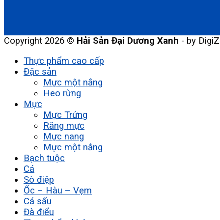
Copyright 2026 ©
Hải Sản Đại Dương Xanh
- by DigiZ
Thực phẩm cao cấp
Đặc sản
Mực một nắng
Heo rừng
Mực
Mực Trứng
Răng mực
Mực nang
Mực một nắng
Bạch tuộc
Cá
Sò điệp
Ốc – Hàu – Vẹm
Cá sấu
Đà điểu