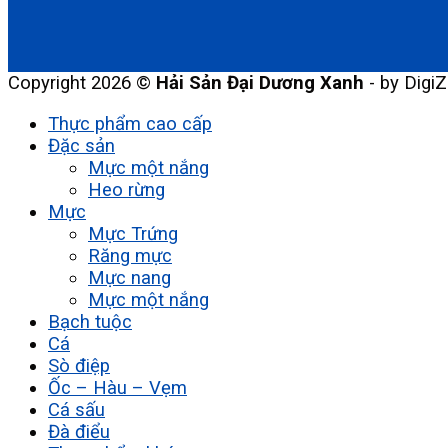
Copyright 2026 ©
Hải Sản Đại Dương Xanh
- by DigiZ
Thực phẩm cao cấp
Đặc sản
Mực một nắng
Heo rừng
Mực
Mực Trứng
Răng mực
Mực nang
Mực một nắng
Bạch tuộc
Cá
Sò điệp
Ốc – Hàu – Vẹm
Cá sấu
Đà điểu