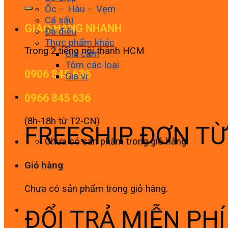
Ốc – Hàu – Vẹm
Cá sấu
GIAO HÀNG NHANH
Đà điểu
Thực phẩm khác
Trong 2 tiếng nội thành HCM
Gia cầm
Tôm các loại
0906 845 636
Gia vị
0966 845 636
(8h-18h từ T2-CN)
FREESHIP ĐƠN T
Chưa có sản phẩm trong giỏ hàng.
Giỏ hàng
Chưa có sản phẩm trong giỏ hàng.
ĐỔI TRẢ MIỄN PH