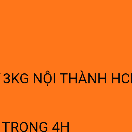
Ừ 3KG NỘI THÀNH H
Í TRONG 4H