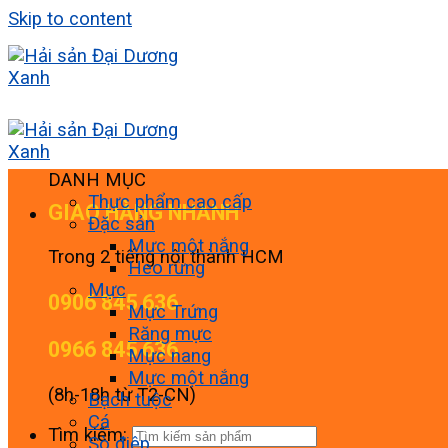
Skip to content
DANH MỤC
Thực phẩm cao cấp
GIAO HÀNG NHANH
Đặc sản
Mực một nắng
Trong 2 tiếng nội thành HCM
Heo rừng
Mực
0906 845 636
Mực Trứng
Răng mực
0966 845 636
Mực nang
Mực một nắng
(8h-18h từ T2-CN)
Bạch tuộc
Cá
Tìm kiếm:
Sò điệp