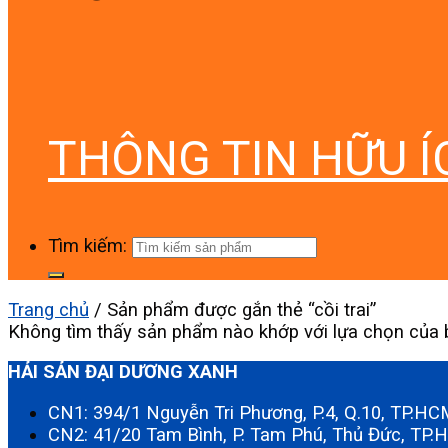
THÔNG TIN HỮU Í
Tìm kiếm:
Trang chủ
/
Sản phẩm được gắn thẻ “cồi trai”
Không tìm thấy sản phẩm nào khớp với lựa chọn của 
HẢI SẢN ĐẠI DƯƠNG XANH
CN1: 394/1 Nguyễn Tri Phương, P.4, Q.10, TP.H
CN2: 41/20 Tam Bình, P. Tam Phú, Thủ Đức, TP