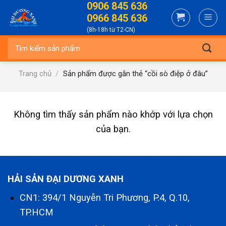
0906 845 636
Skip
0966 845 636
to
(8h-18h từ T2-CN)
content
Tìm
kiếm:
Trang chủ
/
Sản phẩm được gắn thẻ “cồi sò điệp ở đâu”
Không tìm thấy sản phẩm nào khớp với lựa chọn
của bạn.
HẢI SẢN ĐẠI DƯƠNG XANH
CN1: 394/1 Nguyễn Tri Phương, P.4, Q.10,
TP.HCM