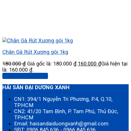
Chân Gà Rút Xương gói 1kg
180.000
₫
Giá gốc là: 180.000 ₫.
160.000
₫
Giá hiện tại
là: 160.000 ₫.
Thêm vào giỏ hàng
HẢI SẢN ĐẠI DƯƠNG XANH
CN1: 394/1 Nguyễn Tri Phương, P.4, Q.10,
TP.HCM
CN2: 41/20 Tam Bình, P. Tam Phú, Thủ Đức,
TP.HCM
Email: haisandaiduongxanh@gmail.com
SĐT:
0906 845 636
-
0966 845 636