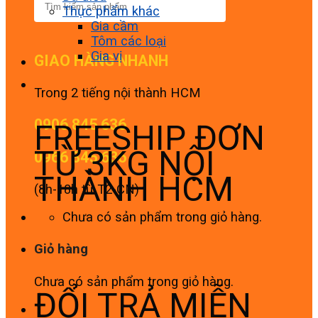
Thực phẩm khác
Gia cầm
Tôm các loại
Gia vị
GIAO HÀNG NHANH
Trong 2 tiếng nội thành HCM
0906 845 636
FREESHIP ĐƠN
TỪ 3KG NỘI
0966 845 636
THÀNH HCM
(8h-18h từ T2-CN)
Chưa có sản phẩm trong giỏ hàng.
Giỏ hàng
Chưa có sản phẩm trong giỏ hàng.
ĐỔI TRẢ MIỄN