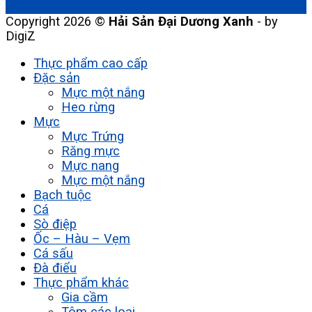
Copyright 2026 ©
Hải Sản Đại Dương Xanh
- by
DigiZ
Thực phẩm cao cấp
Đặc sản
Mực một nắng
Heo rừng
Mực
Mực Trứng
Răng mực
Mực nang
Mực một nắng
Bạch tuộc
Cá
Sò điệp
Ốc – Hàu – Vẹm
Cá sấu
Đà điểu
Thực phẩm khác
Gia cầm
Tôm các loại