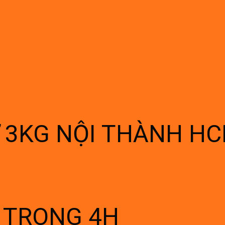
Ừ 3KG NỘI THÀNH H
Í TRONG 4H