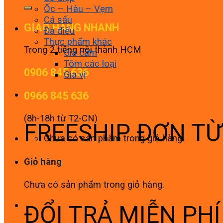
Ốc – Hàu – Vẹm
Cá sấu
GIAO HÀNG NHANH
Đà điểu
Thực phẩm khác
Trong 2 tiếng nội thành HCM
Gia cầm
Tôm các loại
0906 845 636
Gia vị
0966 845 636
(8h-18h từ T2-CN)
FREESHIP ĐƠN T
Chưa có sản phẩm trong giỏ hàng.
Giỏ hàng
Chưa có sản phẩm trong giỏ hàng.
ĐỔI TRẢ MIỄN PH