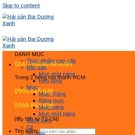
Skip to content
DANH MỤC
Thực phẩm cao cấp
GIAO HÀNG NHANH
Đặc sản
Mực một nắng
Trong 2 tiếng nội thành HCM
Heo rừng
Mực
0906 845 636
Mực Trứng
Răng mực
0966 845 636
Mực nang
Mực một nắng
(8h-18h từ T2-CN)
Bạch tuộc
Cá
Tìm kiếm:
Sò điệp