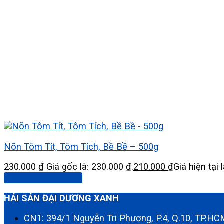
Nõn Tôm Tít, Tôm Tích, Bề Bề – 500g
230.000
₫
Giá gốc là: 230.000 ₫.
210.000
₫
Giá hiện tại 
Thêm vào giỏ hàng
HẢI SẢN ĐẠI DƯƠNG XANH
CN1: 394/1 Nguyễn Tri Phương, P.4, Q.10, TP.H