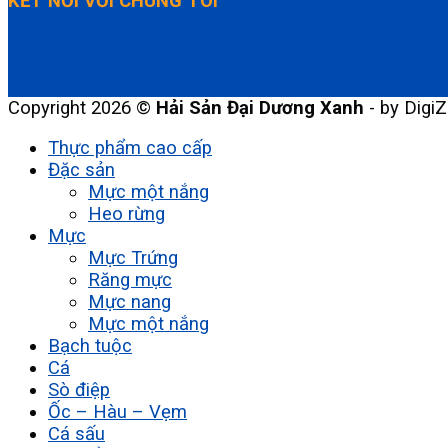
KẾT NỐI VỚI CHÚNG TÔI
Copyright 2026 ©
Hải Sản Đại Dương Xanh
- by DigiZ
Thực phẩm cao cấp
Đặc sản
Mực một nắng
Heo rừng
Mực
Mực Trứng
Răng mực
Mực nang
Mực một nắng
Bạch tuộc
Cá
Sò điệp
Ốc – Hàu – Vẹm
Cá sấu