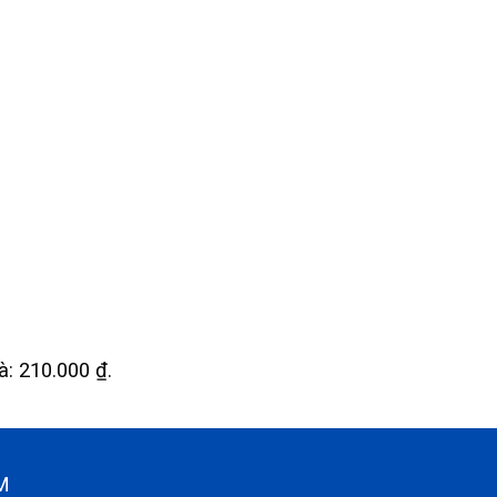
là: 210.000 ₫.
CM