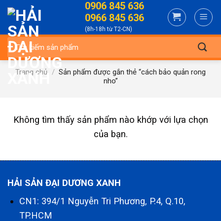
0906 845 636
Skip
0966 845 636
to
(8h-18h từ T2-CN)
content
Tìm
kiếm:
Trang chủ
/
Sản phẩm được gắn thẻ “cách bảo quản rong
nho”
Không tìm thấy sản phẩm nào khớp với lựa chọn
của bạn.
HẢI SẢN ĐẠI DƯƠNG XANH
CN1: 394/1 Nguyễn Tri Phương, P.4, Q.10,
TP.HCM