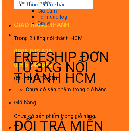
Thực phẩm khác
Gia cầm
Tôm các loại
Gia vị
GIAO HÀNG NHANH
Trong 2 tiếng nội thành HCM
0906 845 636
FREESHIP ĐƠN
TỪ 3KG NỘI
0966 845 636
THÀNH HCM
(8h-18h từ T2-CN)
Chưa có sản phẩm trong giỏ hàng.
Giỏ hàng
Chưa có sản phẩm trong giỏ hàng.
ĐỔI TRẢ MIỄN