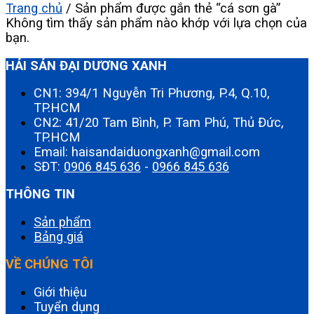
Trang chủ
/
Sản phẩm được gắn thẻ “cá sơn gà”
Không tìm thấy sản phẩm nào khớp với lựa chọn của
bạn.
HẢI SẢN ĐẠI DƯƠNG XANH
CN1: 394/1 Nguyễn Tri Phương, P.4, Q.10,
TP.HCM
CN2: 41/20 Tam Bình, P. Tam Phú, Thủ Đức,
TP.HCM
Email: haisandaiduongxanh@gmail.com
SĐT:
0906 845 636
-
0966 845 636
THÔNG TIN
Sản phẩm
Bảng giá
VỀ CHÚNG TÔI
Giới thiệu
Tuyển dụng