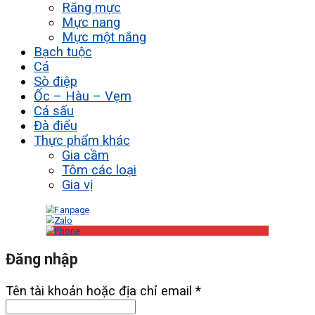
Răng mực
Mực nang
Mực một nắng
Bạch tuộc
Cá
Sò điệp
Ốc – Hàu – Vẹm
Cá sấu
Đà điểu
Thực phẩm khác
Gia cầm
Tôm các loại
Gia vị
Đăng nhập
Tên tài khoản hoặc địa chỉ email
*