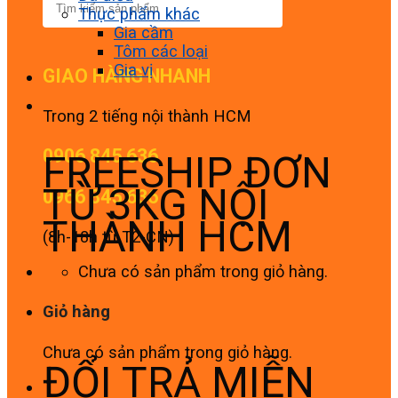
Thực phẩm khác
Gia cầm
Tôm các loại
Gia vị
GIAO HÀNG NHANH
Trong 2 tiếng nội thành HCM
0906 845 636
FREESHIP ĐƠN
TỪ 3KG NỘI
0966 845 636
THÀNH HCM
(8h-18h từ T2-CN)
Chưa có sản phẩm trong giỏ hàng.
Giỏ hàng
Chưa có sản phẩm trong giỏ hàng.
ĐỔI TRẢ MIỄN