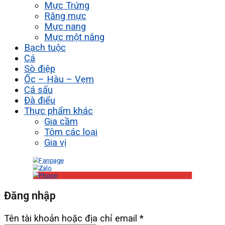
Mực Trứng
Răng mực
Mực nang
Mực một nắng
Bạch tuộc
Cá
Sò điệp
Ốc – Hàu – Vẹm
Cá sấu
Đà điểu
Thực phẩm khác
Gia cầm
Tôm các loại
Gia vị
Đăng nhập
Tên tài khoản hoặc địa chỉ email
*