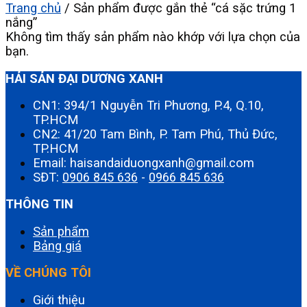
Trang chủ
/
Sản phẩm được gắn thẻ “cá sặc trứng 1
nắng”
Không tìm thấy sản phẩm nào khớp với lựa chọn của
bạn.
HẢI SẢN ĐẠI DƯƠNG XANH
CN1: 394/1 Nguyễn Tri Phương, P.4, Q.10,
TP.HCM
CN2: 41/20 Tam Bình, P. Tam Phú, Thủ Đức,
TP.HCM
Email: haisandaiduongxanh@gmail.com
SĐT:
0906 845 636
-
0966 845 636
THÔNG TIN
Sản phẩm
Bảng giá
VỀ CHÚNG TÔI
Giới thiệu