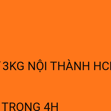
Ừ 3KG NỘI THÀNH H
Í TRONG 4H