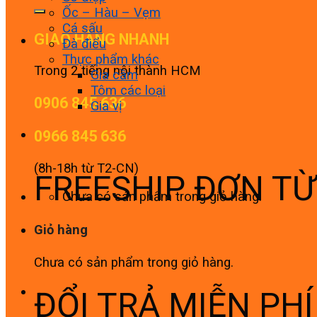
Ốc – Hàu – Vẹm
Cá sấu
GIAO HÀNG NHANH
Đà điểu
Thực phẩm khác
Trong 2 tiếng nội thành HCM
Gia cầm
Tôm các loại
0906 845 636
Gia vị
0966 845 636
(8h-18h từ T2-CN)
FREESHIP ĐƠN T
Chưa có sản phẩm trong giỏ hàng.
Giỏ hàng
Chưa có sản phẩm trong giỏ hàng.
ĐỔI TRẢ MIỄN PH