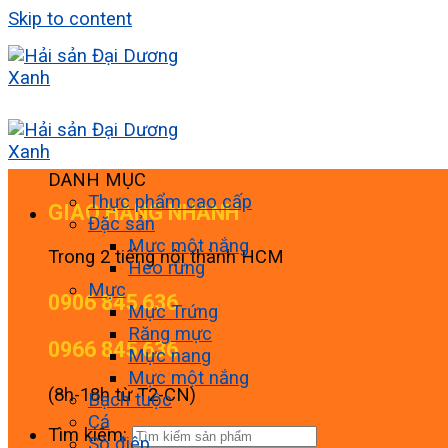
Skip to content
DANH MỤC
Thực phẩm cao cấp
GIAO HÀNG NHANH
Đặc sản
Mực một nắng
Trong 2 tiếng nội thành HCM
Heo rừng
Mực
0906 845 636
Mực Trứng
Răng mực
0966 845 636
Mực nang
Mực một nắng
(8h-18h từ T2-CN)
Bạch tuộc
Cá
Tìm kiếm:
Sò điệp