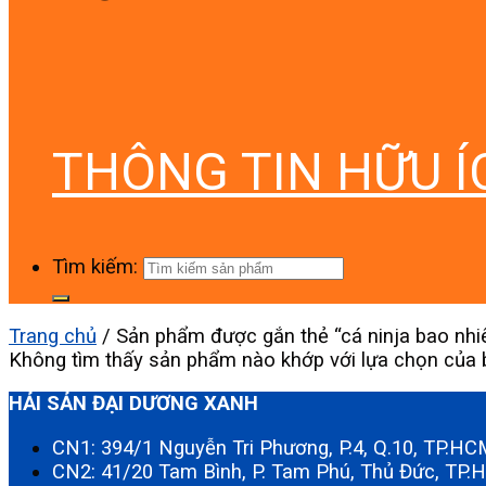
THÔNG TIN HỮU Í
Tìm kiếm:
Trang chủ
/
Sản phẩm được gắn thẻ “cá ninja bao nhiê
Không tìm thấy sản phẩm nào khớp với lựa chọn của 
HẢI SẢN ĐẠI DƯƠNG XANH
CN1: 394/1 Nguyễn Tri Phương, P.4, Q.10, TP.H
CN2: 41/20 Tam Bình, P. Tam Phú, Thủ Đức, TP