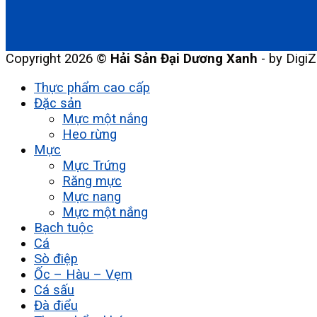
Copyright 2026 ©
Hải Sản Đại Dương Xanh
- by DigiZ
Thực phẩm cao cấp
Đặc sản
Mực một nắng
Heo rừng
Mực
Mực Trứng
Răng mực
Mực nang
Mực một nắng
Bạch tuộc
Cá
Sò điệp
Ốc – Hàu – Vẹm
Cá sấu
Đà điểu