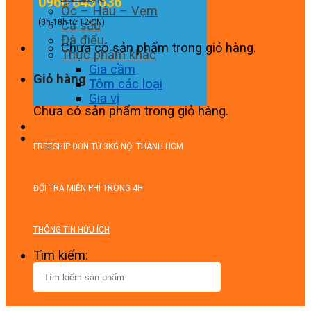
0966 845 636
Ốc – Hàu – Vẹm
(8h-18h từ T2-CN)
Cá sấu
Đà điểu
Chưa có sản phẩm trong giỏ hàng.
Thực phẩm khác
Gia cầm
Giỏ hàng
Tôm các loại
Gia vị
Chưa có sản phẩm trong giỏ hàng.
FREESHIP ĐƠN TỪ 3KG NỘI THÀNH HCM
ĐỔI TRẢ MIỄN PHÍ TRONG 4H
THÔNG TIN HỮU ÍCH
Tìm kiếm: