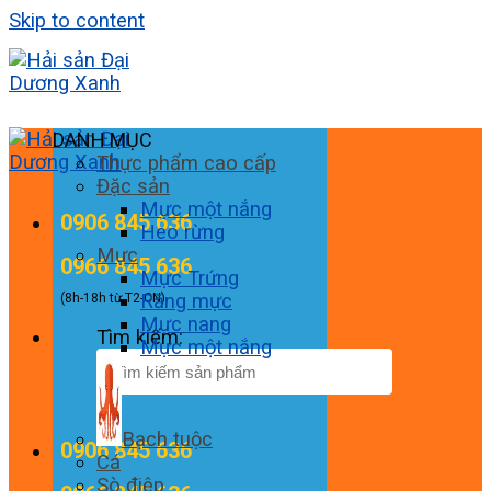
Skip to content
DANH MỤC
Thực phẩm cao cấp
Đặc sản
Mực một nắng
0906 845 636
Heo rừng
Mực
0966 845 636
Mực Trứng
Răng mực
(8h-18h từ T2-CN)
Mực nang
Tìm kiếm:
Mực một nắng
Bạch tuộc
0906 845 636
Cá
Sò điệp