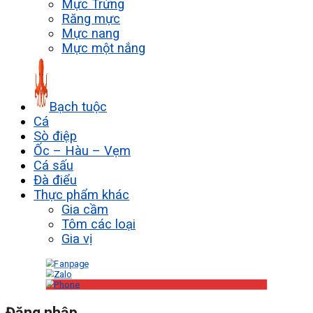
Mực Trứng
Răng mực
Mực nang
Mực một nắng
Bạch tuộc
Cá
Sò điệp
Ốc – Hàu – Vẹm
Cá sấu
Đà điểu
Thực phẩm khác
Gia cầm
Tôm các loại
Gia vị
Đăng nhập