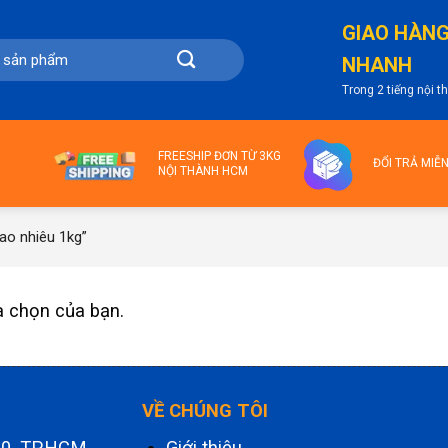
GIAO HÀN
NHANH
Trong 2 tiếng nội 
FREESHIP ĐƠN TỪ 3KG
ĐỔI TRẢ MIỄ
NỘI THÀNH HCM
ao nhiêu 1kg”
a chọn của bạn.
VỀ CHÚNG TÔI
.10, TP.HCM
Giới thiệu