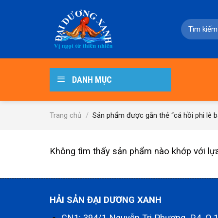
Skip
to
Tìm
content
kiếm:
DANH MỤC
Trang chủ
/
Sản phẩm được gắn thẻ “cá hồi phi lê b
Không tìm thấy sản phẩm nào khớp với lự
HẢI SẢN ĐẠI DƯƠNG XANH
CN1: 394/1 Nguyễn Tri Phương, P.4, Q