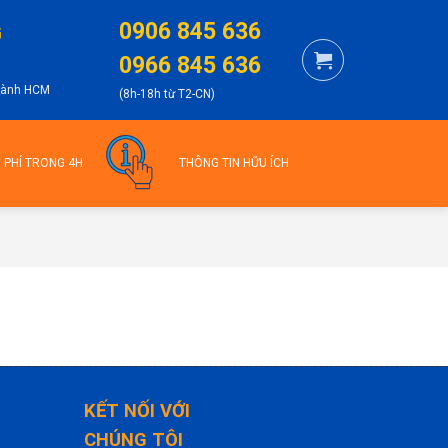
0906 845 636
G
0966 845 636
thành HCM
(8h-18h từ T2-CN)
N PHÍ TRONG 4H
THÔNG TIN HỮU ÍCH
KẾT NỐI VỚI
CHÚNG TÔI