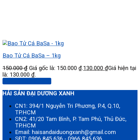
Bao Tử Cá BaSa – 1kg
150.000
₫
Giá gốc là: 150.000 ₫.
130.000
₫
Giá hiện tại
là: 130.000 ₫.
Thêm vào giỏ hàng
HẢI SẢN ĐẠI DƯƠNG XANH
CN1: 394/1 Nguyễn Tri Phương, P.4, Q.10,
TP.HCM
CN2: 41/20 Tam Bình, P. Tam Phú, Thủ Đức,
TP.HCM
Email: haisandaiduongxanh@gmail.com
SĐT:
0906 845 636
-
0966 845 636