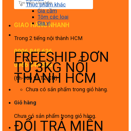
Thực phẩm khác
Gia cầm
Tôm các loại
Gia vị
GIAO HÀNG NHANH
Trong 2 tiếng nội thành HCM
0906 845 636
FREESHIP ĐƠN
TỪ 3KG NỘI
0966 845 636
THÀNH HCM
(8h-18h từ T2-CN)
Chưa có sản phẩm trong giỏ hàng.
Giỏ hàng
Chưa có sản phẩm trong giỏ hàng.
ĐỔI TRẢ MIỄN