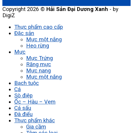
Copyright 2026 ©
Hải Sản Đại Dương Xanh
- by
DigiZ
Thực phẩm cao cấp
Đặc sản
Mực một nắng
Heo rừng
Mực
Mực Trứng
Răng mực
Mực nang
Mực một nắng
Bạch tuộc
Cá
Sò điệp
Ốc – Hàu – Vẹm
Cá sấu
Đà điểu
Thực phẩm khác
Gia cầm
Tôm các loại