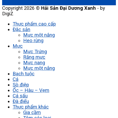
Copyright 2026 ©
Hải Sản Đại Dương Xanh
- by
DigiZ
Thực phẩm cao cấp
Đặc sản
Mực một nắng
Heo rừng
Mực
Mực Trứng
Răng mực
Mực nang
Mực một nắng
Bạch tuộc
Cá
Sò điệp
Ốc – Hàu – Vẹm
Cá sấu
Đà điểu
Thực phẩm khác
Gia cầm
Tôm các loại