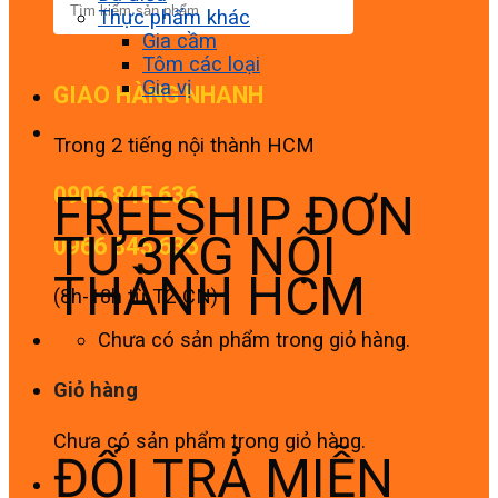
Thực phẩm khác
Gia cầm
Tôm các loại
Gia vị
GIAO HÀNG NHANH
Trong 2 tiếng nội thành HCM
0906 845 636
FREESHIP ĐƠN
TỪ 3KG NỘI
0966 845 636
THÀNH HCM
(8h-18h từ T2-CN)
Chưa có sản phẩm trong giỏ hàng.
Giỏ hàng
Chưa có sản phẩm trong giỏ hàng.
ĐỔI TRẢ MIỄN