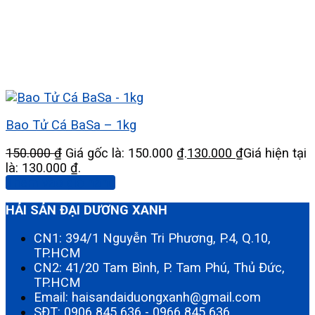
Bao Tử Cá BaSa – 1kg
150.000
₫
Giá gốc là: 150.000 ₫.
130.000
₫
Giá hiện tại
là: 130.000 ₫.
Thêm vào giỏ hàng
HẢI SẢN ĐẠI DƯƠNG XANH
CN1: 394/1 Nguyễn Tri Phương, P.4, Q.10,
TP.HCM
CN2: 41/20 Tam Bình, P. Tam Phú, Thủ Đức,
TP.HCM
Email: haisandaiduongxanh@gmail.com
SĐT:
0906 845 636
-
0966 845 636