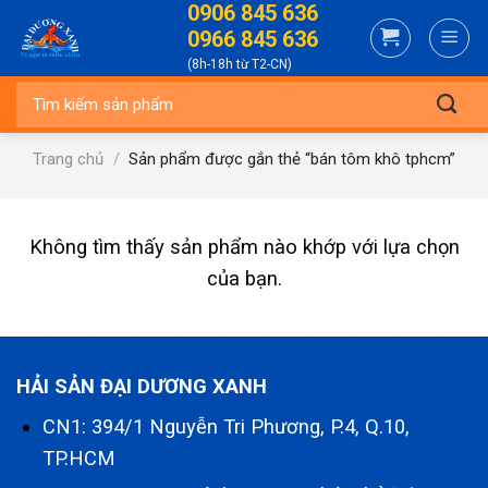
0906 845 636
Skip
0966 845 636
to
(8h-18h từ T2-CN)
content
Tìm
kiếm:
Trang chủ
/
Sản phẩm được gắn thẻ “bán tôm khô tphcm”
Không tìm thấy sản phẩm nào khớp với lựa chọn
của bạn.
HẢI SẢN ĐẠI DƯƠNG XANH
CN1: 394/1 Nguyễn Tri Phương, P.4, Q.10,
TP.HCM