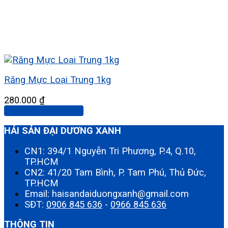
Răng Mực Loại Trung 1kg
280.000
₫
Thêm vào giỏ hàng
HẢI SẢN ĐẠI DƯƠNG XANH
CN1: 394/1 Nguyễn Tri Phương, P.4, Q.10,
TP.HCM
CN2: 41/20 Tam Bình, P. Tam Phú, Thủ Đức,
TP.HCM
Email: haisandaiduongxanh@gmail.com
SĐT:
0906 845 636
-
0966 845 636
THÔNG TIN