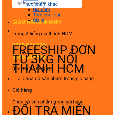
Thực phẩm khác
Gia cầm
Tôm các loại
Gia vị
GIAO HÀNG NHANH
Trong 2 tiếng nội thành HCM
0906 845 636
FREESHIP ĐƠN
TỪ 3KG NỘI
0966 845 636
THÀNH HCM
(8h-18h từ T2-CN)
Chưa có sản phẩm trong giỏ hàng.
Giỏ hàng
Chưa có sản phẩm trong giỏ hàng.
ĐỔI TRẢ MIỄN