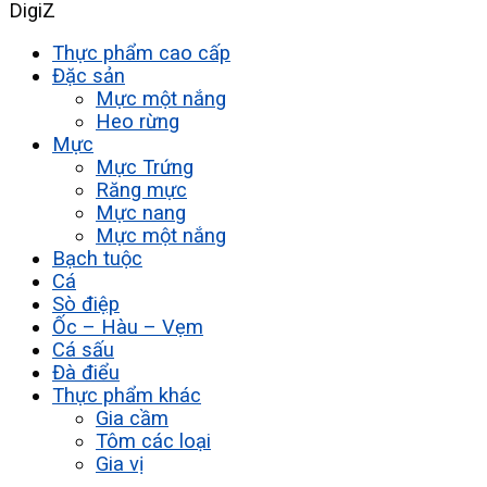
DigiZ
Thực phẩm cao cấp
Đặc sản
Mực một nắng
Heo rừng
Mực
Mực Trứng
Răng mực
Mực nang
Mực một nắng
Bạch tuộc
Cá
Sò điệp
Ốc – Hàu – Vẹm
Cá sấu
Đà điểu
Thực phẩm khác
Gia cầm
Tôm các loại
Gia vị