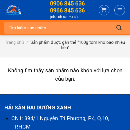
0906 845 636
Skip
0966 845 636
to
(8h-18h từ T2-CN)
content
Tìm
kiếm:
Trang chủ
/
Sản phẩm được gắn thẻ “100g tôm khô bao nhiêu
tiền”
Không tìm thấy sản phẩm nào khớp với lựa chọn
của bạn.
HẢI SẢN ĐẠI DƯƠNG XANH
CN1: 394/1 Nguyễn Tri Phương, P.4, Q.10,
TP.HCM