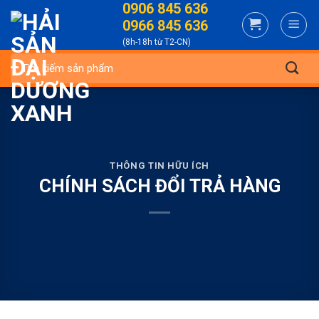
0906 845 636
Skip
0966 845 636
to
(8h-18h từ T2-CN)
content
Tìm
kiếm:
THÔNG TIN HỮU ÍCH
CHÍNH SÁCH ĐỔI TRẢ HÀNG