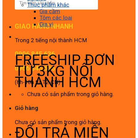
Thực phẩm khác
Gia cầm
Tôm các loại
Gia vị
GIAO HÀNG NHANH
Trong 2 tiếng nội thành HCM
0906 845 636
FREESHIP ĐƠN
TỪ 3KG NỘI
0966 845 636
THÀNH HCM
(8h-18h từ T2-CN)
Chưa có sản phẩm trong giỏ hàng.
Giỏ hàng
Chưa có sản phẩm trong giỏ hàng.
ĐỔI TRẢ MIỄN