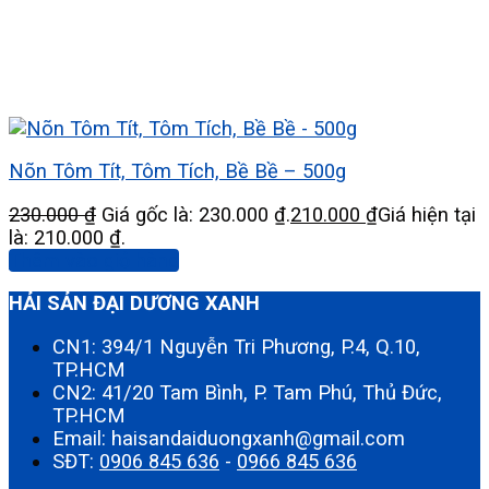
Nõn Tôm Tít, Tôm Tích, Bề Bề – 500g
230.000
₫
Giá gốc là: 230.000 ₫.
210.000
₫
Giá hiện tại
là: 210.000 ₫.
Thêm vào giỏ hàng
HẢI SẢN ĐẠI DƯƠNG XANH
CN1: 394/1 Nguyễn Tri Phương, P.4, Q.10,
TP.HCM
CN2: 41/20 Tam Bình, P. Tam Phú, Thủ Đức,
TP.HCM
Email: haisandaiduongxanh@gmail.com
SĐT:
0906 845 636
-
0966 845 636