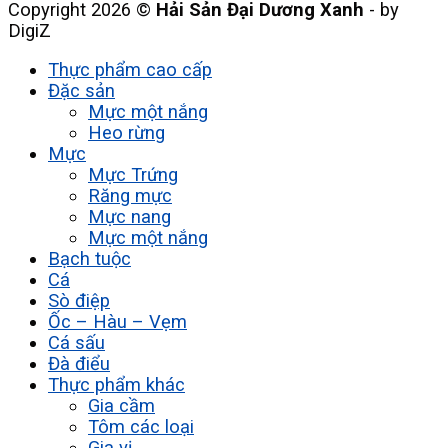
Copyright 2026 ©
Hải Sản Đại Dương Xanh
- by
DigiZ
Thực phẩm cao cấp
Đặc sản
Mực một nắng
Heo rừng
Mực
Mực Trứng
Răng mực
Mực nang
Mực một nắng
Bạch tuộc
Cá
Sò điệp
Ốc – Hàu – Vẹm
Cá sấu
Đà điểu
Thực phẩm khác
Gia cầm
Tôm các loại
Gia vị